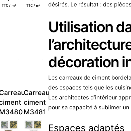
désirés. Le résultat : des pièce
TTC / m²
TTC / m²
Utilisation d
l’architecture
décoration i
Les carreaux de ciment bordelai
des espaces tels que les cuisin
u
Carreau
Carreau
Les architectes d’intérieur app
ciment
ciment
pour sa capacité à sublimer un 
M3480
M3481
Espaces adaptés