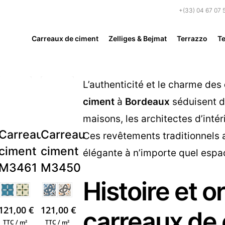
+(33) 04 67 07 
Carreaux de ciment
Zelliges & Bejmat
Terrazzo
Te
L’authenticité et le charme des
ciment
à
Bordeaux
séduisent de
maisons, les architectes d’intér
u
Carreau
Carreau
Ces revêtements traditionnels 
ciment
ciment
élégante à n’importe quel espa
M3461
M3450
Histoire et o
121,00
€
121,00
€
carreaux de 
TTC / m²
TTC / m²