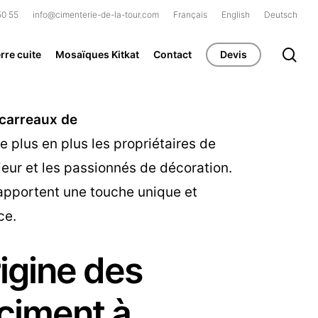
50 55
info@cimenterie-de-la-tour.com
Français
English
Deutsch
se
rre cuite
Mosaïques Kitkat
Contact
Devis
carreaux de
 plus en plus les propriétaires de
ieur et les passionnés de décoration.
apportent une touche unique et
ce.
rigine des
ciment à