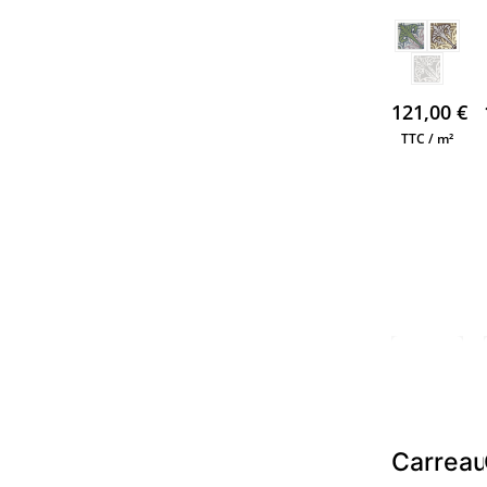
121,00
€
TTC / m²
Carrea