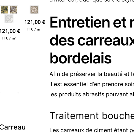
Entretien et
121,00
€
TTC / m²
121,00
€
des carreau
TTC / m²
bordelais
Afin de préserver la beauté et 
il est essentiel d’en prendre soi
les produits abrasifs pouvant al
Traitement bouch
u
Carreau
Les carreaux de ciment étant po