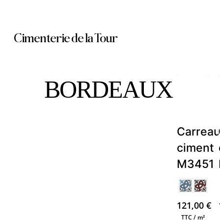
Skip
to
Cimenterie de la Tour
main
content
BORDEAUX
Carrea
ciment
M3451
121,00
€
TTC / m²