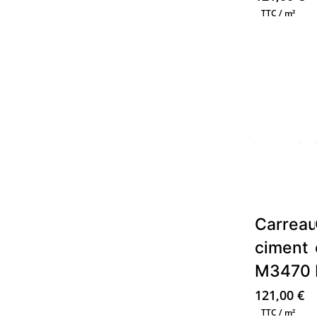
TTC / m²
Carrea
ciment
M3470
121,00
€
TTC / m²