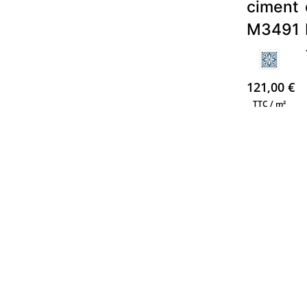
ciment
M3491
121,00
€
TTC / m²