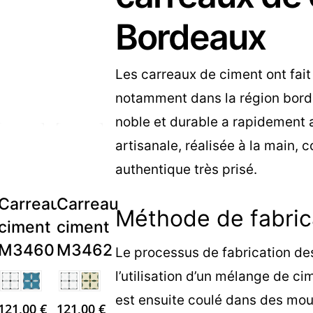
Bordeaux
Les carreaux de ciment ont fait 
notamment dans la région bord
noble et durable a rapidement
artisanale, réalisée à la main,
authentique très prisé.
u
Carreau
Carreau
Méthode de fabrica
ciment
ciment
M3460
M3462
Le processus de fabrication de
l’utilisation d’un mélange de ci
est ensuite coulé dans des moul
121,00
€
121,00
€