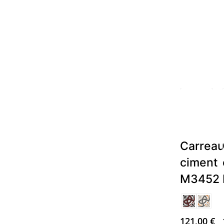
Hit enter to search or ESC to close
Carrea
ciment
M3452
121,00
€