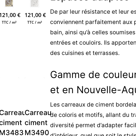
De par leur résistance et leur 
121,00
€
121,00
€
conviennent parfaitement aux 
TTC / m²
TTC / m²
bain, ainsi qu’à celles soumise
entrées et couloirs. Ils apport
des cuisines et terrasses.
Gamme de couleurs
et en Nouvelle-Aq
Les carreaux de ciment bordela
u
Carreau
Carreau
de coloris et motifs, allant du 
ciment
ciment
diversité permet d’adapter faci
M3483
M3490
d’intérieur, quel que soit le sty