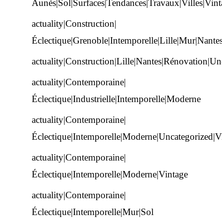
Aunès|Sol|Surfaces|Tendances|Travaux|Villes|Vint
actuality|Construction|
Éclectique|Grenoble|Intemporelle|Lille|Mur|Nante
actuality|Construction|Lille|Nantes|Rénovation|Un
actuality|Contemporaine|
Éclectique|Industrielle|Intemporelle|Moderne
actuality|Contemporaine|
Éclectique|Intemporelle|Moderne|Uncategorized|V
actuality|Contemporaine|
Éclectique|Intemporelle|Moderne|Vintage
actuality|Contemporaine|
Éclectique|Intemporelle|Mur|Sol