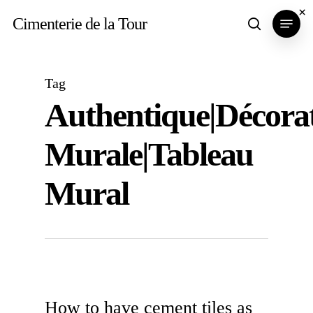
Skip
×
Menu
Cimenterie de la Tour
search
to
main
content
Tag
Authentique|décora
Murale|tableau
Mural
How to have cement tiles as