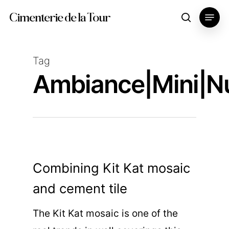
Skip
Menu
Cimenterie de la Tour
search
to
main
content
Tag
Ambiance|mini|n
Combining Kit Kat mosaic
and cement tile
The Kit Kat mosaic is one of the