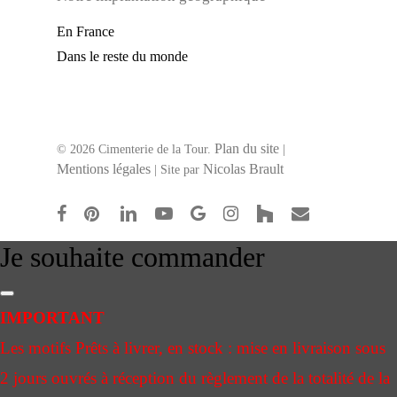
En France
Dans le reste du monde
Plan du site
© 2026 Cimenterie de la Tour.
|
Mentions légales
Nicolas Brault
| Site par
facebook
pinterest
linkedin
youtube
google-
instagram
houzz
email
plus
Je souhaite commander
IMPORTANT
Les motifs Prêts à livrer, en stock : mise en livraison sous
2 jours ouvrés à réception du règlement de la totalité de la