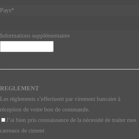
Pays
*
Informations supplémentaires
Phone
Number
*
REGLEMENT
Les règlements s’effectuent par virement bancaire à
réception de votre bon de commande.
J’ai bien pris connaissance de la nécessité de traiter mes
carreaux de ciment