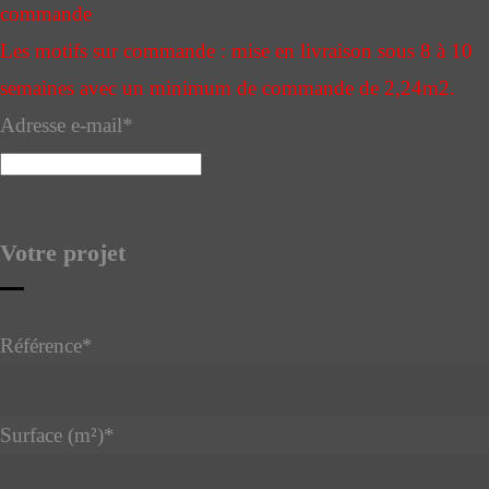
commande
Les motifs sur commande : mise en livraison sous 8 à 10
semaines avec un minimum de commande de 2,24m2.
Adresse e-mail
*
Votre projet
Référence
*
Surface (m²)
*