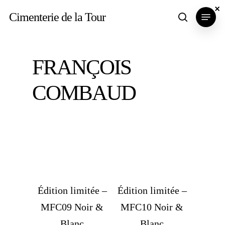
Skip
×
×
×
Menu
Cimenterie de la Tour
search
to
main
content
FRANÇOIS
COMBAUD
Édition limitée –
Édition limitée –
MFC09 Noir &
MFC10 Noir &
Blanc
Blanc